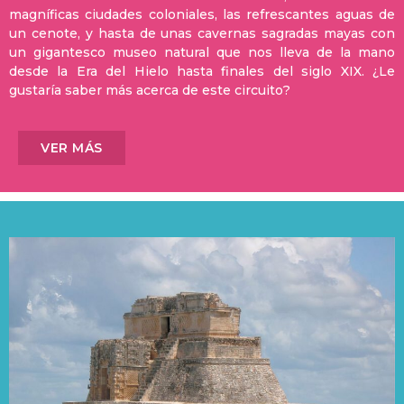
magníficas ciudades coloniales, las refrescantes aguas de
un cenote, y hasta de unas cavernas sagradas mayas con
un gigantesco museo natural que nos lleva de la mano
desde la Era del Hielo hasta finales del siglo XIX. ¿Le
gustaría saber más acerca de este circuito?
VER MÁS