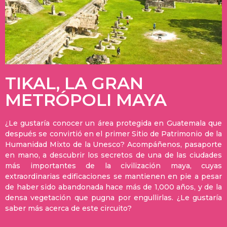
TIKAL, LA GRAN
METRÓPOLI MAYA
¿Le gustaría conocer un área protegida en Guatemala que
después se convirtió en el primer Sitio de Patrimonio de la
Humanidad Mixto de la Unesco? Acompáñenos, pasaporte
en mano, a descubrir los secretos de una de las ciudades
más importantes de la civilización maya, cuyas
extraordinarias edificaciones se mantienen en pie a pesar
de haber sido abandonada hace más de 1,000 años, y de la
densa vegetación que pugna por engullirlas. ¿Le gustaría
saber más acerca de este circuito?